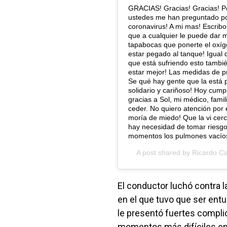
GRACIAS! Gracias! Gracias! Po
ustedes me han preguntado por
coronavirus! A mi mas! Escribo
que a cualquier le puede dar m
tapabocas que ponerte el oxíg
estar pegado al tanque! Igual q
que está sufriendo esto tambi
estar mejor! Las medidas de 
Se qué hay gente que la está 
solidario y cariñoso! Hoy cump
gracias a Sol, mi médico, fam
ceder. No quiero atención por 
moría de miedo! Que la vi cerc
hay necesidad de tomar riesgo
momentos los pulmones vacíos
A post shared by
Ricardo C
El conductor luchó contra
en el que tuvo que ser entu
le presentó fuertes complic
momentos más difíciles en 