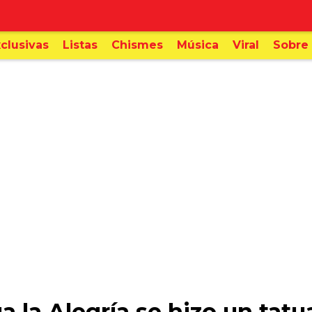
clusivas
Listas
Chismes
Música
Viral
Sobre 
 la Alegría se hizo un tatu