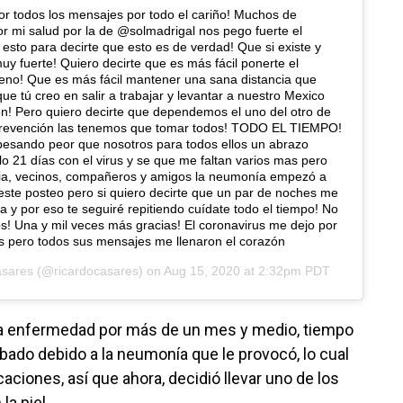
r todos los mensajes por todo el cariño! Muchos de
 mi salud por la de @solmadrigal nos pego fuerte el
 esto para decirte que esto es de verdad! Que si existe y
uy fuerte! Quiero decirte que es más fácil ponerte el
eno! Que es más fácil mantener una sana distancia que
ue tú creo en salir a trabajar y levantar a nuestro Mexico
én! Pero quiero decirte que dependemos el uno del otro de
prevención las tenemos que tomar todos! TODO EL TIEMPO!
pesando peor que nosotros para todos ellos un abrazo
lo 21 días con el virus y se que me faltan varios mas pero
ilia, vecinos, compañeros y amigos la neumonía empezó a
este posteo pero si quiero decirte que un par de noches me
a y por eso te seguiré repitiendo cuídate todo el tiempo! No
s! Una y mil veces más gracias! El coronavirus me dejo por
 pero todos sus mensajes me llenaron el corazón
asares
(@ricardocasares) on
Aug 15, 2020 at 2:32pm PDT
 la enfermedad por más de un mes y medio, tiempo
bado debido a la neumonía que le provocó, lo cual
aciones, así que ahora, decidió llevar uno de los
la piel.