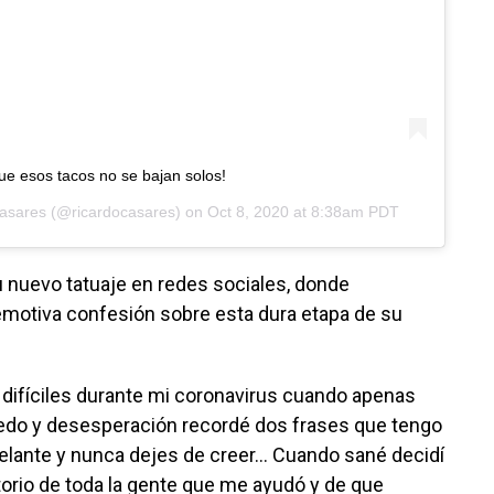
ue esos tacos no se bajan solos!
asares
(@ricardocasares) on
Oct 8, 2020 at 8:38am PDT
 nuevo tatuaje en redes sociales, donde
motiva confesión sobre esta dura etapa de su
difíciles durante mi coronavirus cuando apenas
miedo y desesperación recordé dos frases que tengo
elante y nunca dejes de creer… Cuando sané decidí
rio de toda la gente que me ayudó y de que