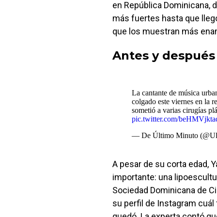
en República Dominicana, 
más fuertes hasta que llegó
que los muestran más ena
Antes y después 
La cantante de música urban
colgado este viernes en la r
sometió a varias cirugías plá
pic.twitter.com/beHMVjkta
— De Último Minuto (@U
A pesar de su corta edad, Y
importante: una lipoescultu
Sociedad Dominicana de Cir
su perfil de Instagram cuá
quedó. La experta contó que