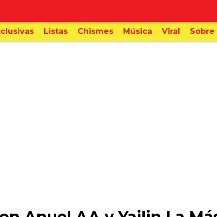
clusivas
Listas
Chismes
Música
Viral
Sobre 
n Anuel AA y Yailin La Más