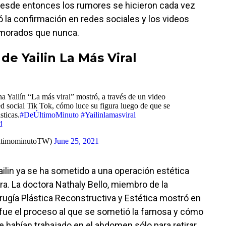
desde entonces los rumores se hicieron cada vez
 la confirmación en redes sociales y los videos
morados que nunca.
de Yailin La Más Viral
a Yailín “La más viral” mostró, a través de un video
ed social Tik Tok, cómo luce su figura luego de que se
sticas.
#DeÚltimoMinuto
#Yailinlamasviral
d
ltimominutoTW)
June 25, 2021
ailin ya se ha sometido a una operación estética
ra. La doctora Nathaly Bello, miembro de la
ugía Plástica Reconstructiva y Estética mostró en
l fue el proceso al que se sometió la famosa y cómo
 habían trabajado en el abdomen sólo para retirar