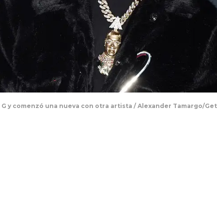
l G y comenzó una nueva con otra artista / Alexander Tamargo/Ge