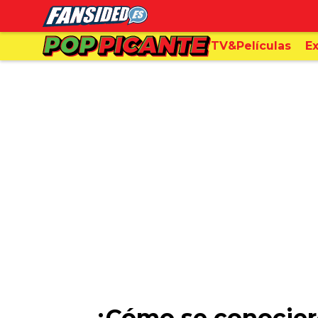
TV&Películas
Ex
¿Cómo se conociero