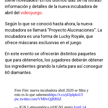
¡tiene novedades! En los últimos días se ha filtrado
información y detalles de la nueva incubadora de
abril del
videojuego
.
Según lo que se conoció hasta ahora, la nueva
incubadora se llamará "Proyecto Alucinaciones". La
incubadora es una forma de Lucky Royale, que
ofrece máscaras exclusivas en el juego.
En este evento se ofrecerán distintos paquetes
que para obtenerlos, los jugadores deberán obtener
los ingredientes girando la ruleta para así conseguir
60 diamantes.
Free Fire: nueva incubadora abril 2020 se filtra y
esto es lo que sabemos
https://t.co/j43plpksUI
pic.twitter.com/VM0vQjBR6Z
— IGN Latinoamérica (@IGNLatam)
April 14,