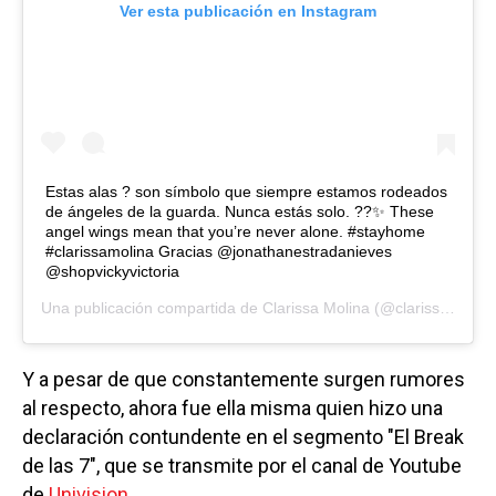
Ver esta publicación en Instagram
Estas alas ? son símbolo que siempre estamos rodeados
de ángeles de la guarda. Nunca estás solo. ??✨ These
angel wings mean that you’re never alone. #stayhome
#clarissamolina Gracias @jonathanestradanieves
@shopvickyvictoria
Una publicación compartida de
Clarissa Molina
(@clarissamolina) el
Y a pesar de que constantemente surgen rumores
al respecto, ahora fue ella misma quien hizo una
declaración contundente en el segmento "El Break
de las 7", que se transmite por el canal de Youtube
de
Univision
.