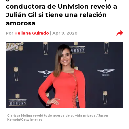
conductora de Univision reveló a
Julián Gil si tiene una relación
amorosa
Por
Heliana Guirado
| Apr 9, 2020
Clarissa Molina reveló todo acerca de su vida privada / Jason
Kempin/Getty Images