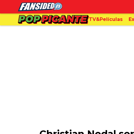
TV&Películas
Ex
Christian Nodal so