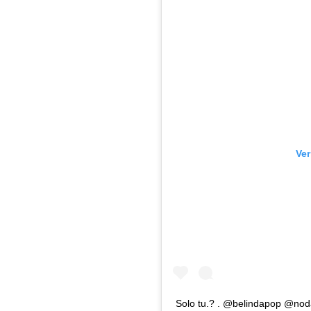
Ver
Solo tu.? . @belindapop @noda