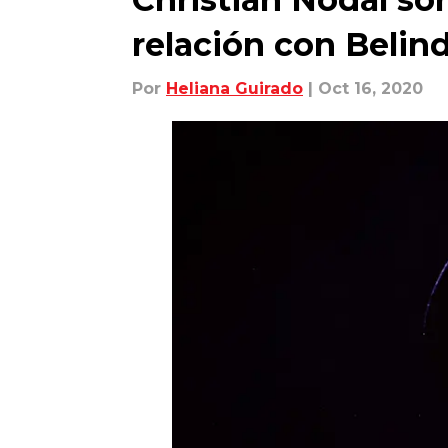
relación con Belin
Por
Heliana Guirado
| Oct 16, 2020