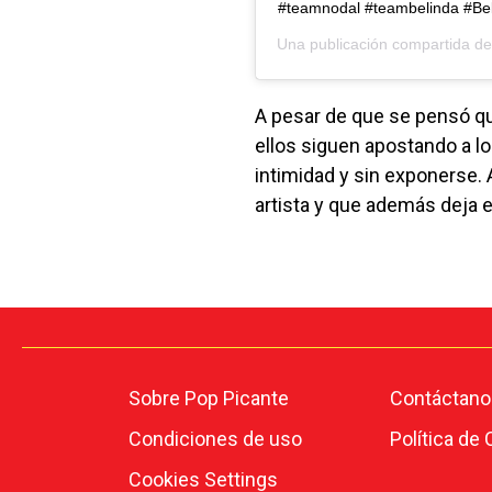
#teamnodal #teambelinda #Bel
Una publicación compartida d
A pesar de que se pensó que
ellos siguen apostando a lo 
intimidad y sin exponerse. 
artista y que además deja e
Sobre Pop Picante
Contáctano
Condiciones de uso
Política de
Cookies Settings