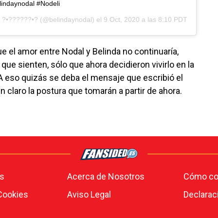
indaynodal #Nodeli
e
?•??????•?
(@belindaynodal) el
9 Oct, 2020 a las 8:10 PDT
 el amor entre Nodal y Belinda no continuaría,
que sienten, sólo que ahora decidieron vivirlo en la
A eso quizás se deba el mensaje que escribió el
n claro la postura que tomarán a partir de ahora.
s
Acerca de Nosotros
Cómo con
 Cookies
Aviso Legal
Declarac