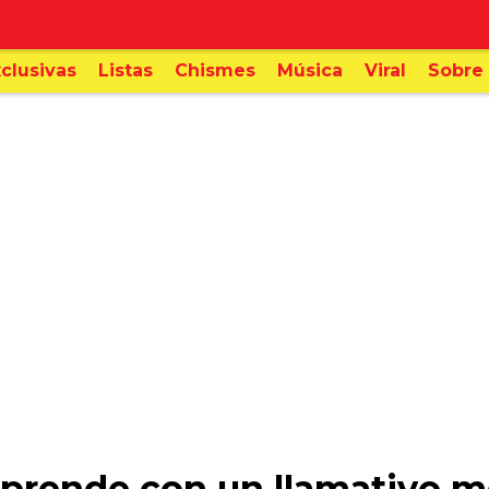
clusivas
Listas
Chismes
Música
Viral
Sobre 
rprende con un llamativo m