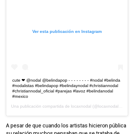
Ver esta publicación en Instagram
cute ❤ @nodal @belindapop - - - - - - - - #nodal #belinda
#nodalistas #belindapop #belindaynodal #christiannodal
#christiannodal_oficial #parejas #lavoz #belindanodal
#mexico
Una publicación compartida de
locaxnodal
(@locaxnodal) el
19 A
A pesar de que cuando los artistas hicieron pública
su relación muchos pensaban que se trataba de