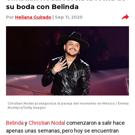
su boda con Belinda
Por
Heliana Guirado
| Sep 11, 2020
Christian Nodal protagoniza la pareja del momento en México / Emma
McIntyre/Getty Images
Belinda
y
Christian Nodal
comenzaron a salir hace
apenas unas semanas, pero hoy se encuentran