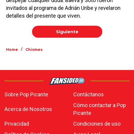
despejar cualquier duda. Baeva y Soto fueron
invitados al programa de Adrián Uribe y revelaron
detalles del presente que viven.
Siguiente
/
Home
Chismes
Sobre Pop Picante
Contáctanos
Cómo contactar a Pop
Acerca de Nosotros
Picante
Privacidad
Condiciones de uso