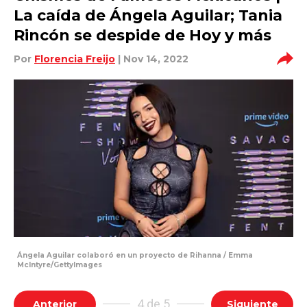
La caída de Ángela Aguilar; Tania
Rincón se despide de Hoy y más
Por
Florencia Freijo
| Nov 14, 2022
Ángela Aguilar colaboró en un proyecto de Rihanna / Emma
McIntyre/GettyImages
4 de 5
Anterior
Siguiente