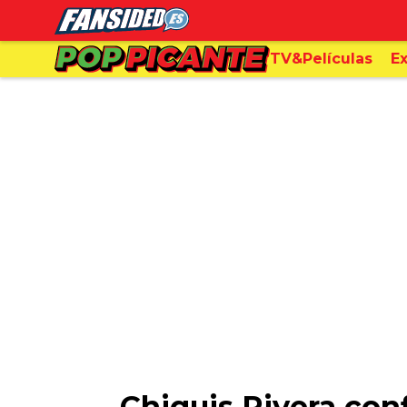
TV&Películas
Ex
Chiquis Rivera con