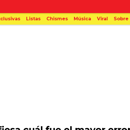
clusivas
Listas
Chismes
Música
Viral
Sobre 
fiesa cuál fue el mayor err