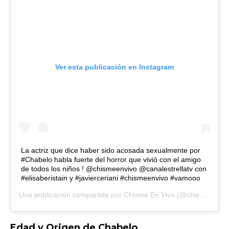
Ver esta publicación en Instagram
La actriz que dice haber sido acosada sexualmente por
#Chabelo habla fuerte del horror que vivió con el amigo
de todos los niños ! @chismeenvivo @canalestrellatv con
#elisaberistain y #javierceriani #chismeenvivo #vamooo
Una publicación compartida por
Chisme En Vivo
(@chismeenvivo) el
Edad y Origen de Chabelo