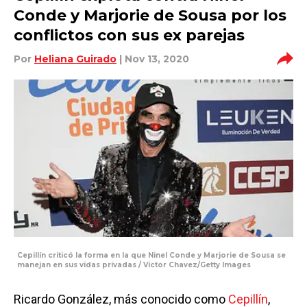
Conde y Marjorie de Sousa por los
conflictos con sus ex parejas
Por
Heliana Guirado
| Nov 13, 2020
Cepillín criticó la forma en la que Ninel Conde y Marjorie de Sousa se
manejan en sus vidas privadas / Victor Chavez/Getty Images
Ricardo González, más conocido como
Cepillín
,