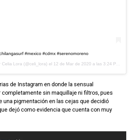
 #chilangasurf #mexico #cdmx #serenomoreno
r
Celia Lora
(@celi_lora) el
12 de Mar de 2020 a las 3:24 PDT
orias de Instagram en donde la sensual
 completamente sin maquillaje ni filtros, pues
se una pigmentación en las cejas que decidió
o que dejó como evidencia que cuenta con muy