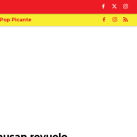
Pop Picante
causan revuelo