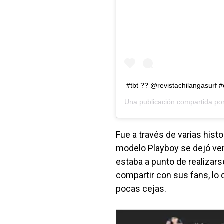
#tbt ?? @revistachilangasurf
Una publicación compartida po
Fue a través de varias hist
modelo Playboy se dejó ver
estaba a punto de realizar
compartir con sus fans, l
pocas cejas.