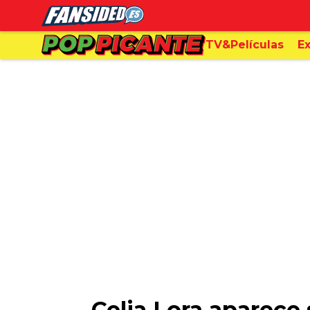
TV&Películas
Ex
Celia Lora aparece 