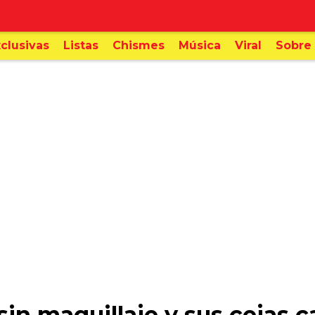
clusivas
Listas
Chismes
Música
Viral
Sobre 
sin maquillaje y sus cejas 