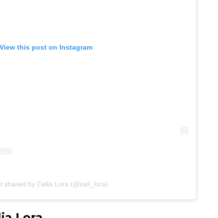
View this post on Instagram
t shared by Celia Lora (@celi_lora)
ia Lora