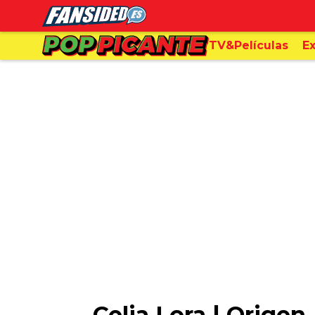
TV&Películas
Ex
Celia Lora | Origen