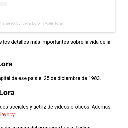
t shared by Celia Lora (@celi_lora)
 los detalles más importantes sobre la vida de la
.
Lora
pital de ese país el 25 de diciembre de 1983.
 Lora
edes sociales y actriz de videos eróticos. Además
layboy
.
dio de la mano del programa Lucky Ladies.