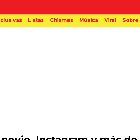
clusivas
Listas
Chismes
Música
Viral
Sobre 
, novio, Instagram y más de