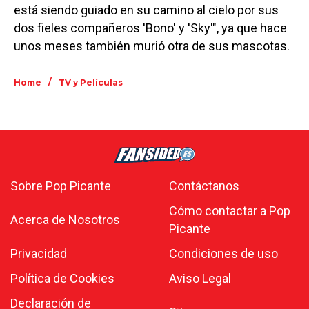
está siendo guiado en su camino al cielo por sus
dos fieles compañeros 'Bono' y 'Sky'", ya que hace
unos meses también murió otra de sus mascotas.
/
Home
TV y Películas
Sobre Pop Picante
Contáctanos
Cómo contactar a Pop
Acerca de Nosotros
Picante
Privacidad
Condiciones de uso
Política de Cookies
Aviso Legal
Declaración de