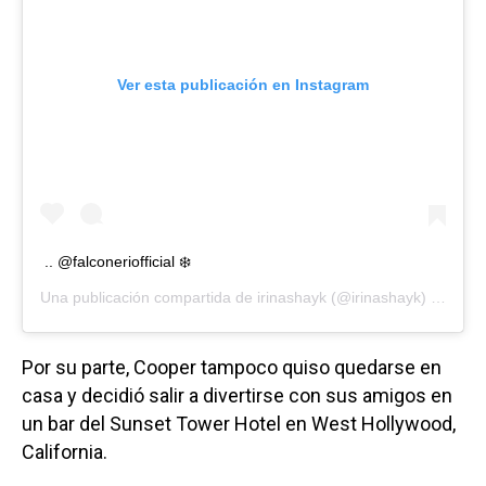
Ver esta publicación en Instagram
.. @falconeriofficial ❄️
Una publicación compartida de
irinashayk
(@irinashayk) el
8 Jun
Por su parte, Cooper tampoco quiso quedarse en
casa y decidió salir a divertirse con sus amigos en
un bar del Sunset Tower Hotel en West Hollywood,
California.