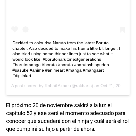
Decided to colourise Naruto from the latest Boruto
chapter. Also decided to make his hair a little bit longer. I
also tried using some thinner lines just to see what it
would look like. #borutonarutonextgenerations
#borutomanga #boruto #naruto #narutoshippuden
#sasuke #anime #animeart #manga #mangaart
#digitalart
A post shared by
Rohail Akbar
(@rakbarts) on
Oct 21, 2020 at 8:38am PDT
El próximo 20 de noviembre saldrá a la luz el
capítulo 52 y ese será el momento adecuado para
conocer qué sucederá con el ninja y cuál será el rol
que cumplirá su hijo a partir de ahora.