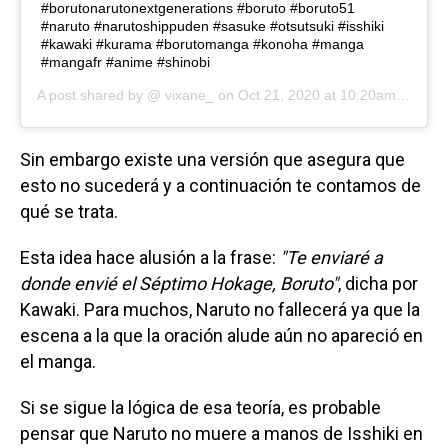
#borutonarutonextgenerations #boruto #boruto51
#naruto #narutoshippuden #sasuke #otsutsuki #isshiki
#kawaki #kurama #borutomanga #konoha #manga
#mangafr #anime #shinobi
A post shared by @
vixane_
on
Oct 21, 2020 at 10:20am PDT
Sin embargo existe una versión que asegura que
esto no sucederá y a continuación te contamos de
qué se trata.
Esta idea hace alusión a la frase:
"Te enviaré a
donde envié el Séptimo Hokage, Boruto"
, dicha por
Kawaki. Para muchos, Naruto no fallecerá ya que la
escena a la que la oración alude aún no apareció en
el manga.
Si se sigue la lógica de esa teoría, es probable
pensar que Naruto no muere a manos de Isshiki en