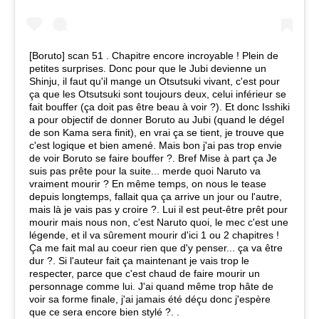
[Boruto] scan 51 . Chapitre encore incroyable ! Plein de
petites surprises. Donc pour que le Jubi devienne un
Shinju, il faut qu'il mange un Otsutsuki vivant, c'est pour
ça que les Otsutsuki sont toujours deux, celui inférieur se
fait bouffer (ça doit pas être beau à voir ?). Et donc Isshiki
a pour objectif de donner Boruto au Jubi (quand le dégel
de son Kama sera finit), en vrai ça se tient, je trouve que
c'est logique et bien amené. Mais bon j'ai pas trop envie
de voir Boruto se faire bouffer ?. Bref Mise à part ça Je
suis pas prête pour la suite... merde quoi Naruto va
vraiment mourir ? En même temps, on nous le tease
depuis longtemps, fallait qua ça arrive un jour ou l'autre,
mais là je vais pas y croire ?. Lui il est peut-être prêt pour
mourir mais nous non, c'est Naruto quoi, le mec c'est une
légende, et il va sûrement mourir d'ici 1 ou 2 chapitres !
Ça me fait mal au coeur rien que d'y penser... ça va être
dur ?. Si l'auteur fait ça maintenant je vais trop le
respecter, parce que c'est chaud de faire mourir un
personnage comme lui. J'ai quand même trop hâte de
voir sa forme finale, j'ai jamais été déçu donc j'espère
que ce sera encore bien stylé ?. .