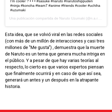
I'm cooler ? • • • #sasuke #naruto #narutoshippuden
#ninja #konoha #team7 #anime #friends #cooler #uchiha
#uzumaki
Una publicación compartida de
Naruto Uzumaki
(@n.a.r.u.t.o.__.u.z.u.m.a.k.i) el
Esta idea, que se volvió viral en las redes sociales
(con más de un millón de interacciones y casi tres
millones de "Me gusta") , demuestra que la muerte
de Naruto es un tema que genera mucha intriga en
el público. Y a pesar de que hay varias teorías al
respecto, lo cierto es que varios expertos piensan
que finalmente ocurrirá y en caso de que así sea,
generará un antes y un después en la atrapante
historia.