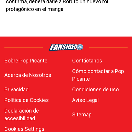
confirma, deberá darle a Boruto un nuevo rol
protagónico en el manga.
Sobre Pop Picante
Contáctanos
Cómo contactar a Pop
Acerca de Nosotros
Picante
Privacidad
Condiciones de uso
Política de Cookies
Aviso Legal
Declaración de
Sitemap
accesibilidad
Cookies Settings