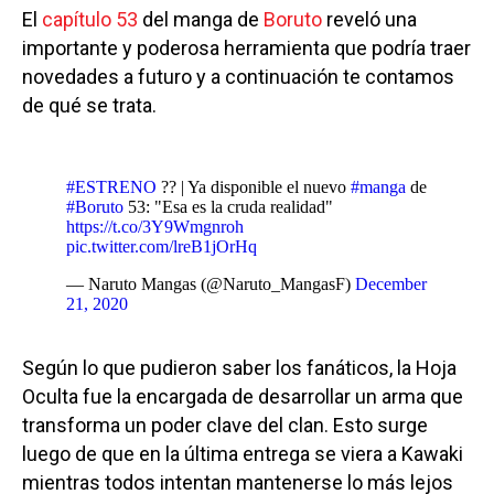
El
capítulo 53
del manga de
Boruto
reveló una
importante y poderosa herramienta que podría traer
novedades a futuro y a continuación te contamos
de qué se trata.
#ESTRENO
?? | Ya disponible el nuevo
#manga
de
#Boruto
53: "Esa es la cruda realidad"
https://t.co/3Y9Wmgnroh
pic.twitter.com/lreB1jOrHq
— Naruto Mangas (@Naruto_MangasF)
December
21, 2020
Según lo que pudieron saber los fanáticos, la Hoja
Oculta fue la encargada de desarrollar un arma que
transforma un poder clave del clan. Esto surge
luego de que en la última entrega se viera a Kawaki
mientras todos intentan mantenerse lo más lejos