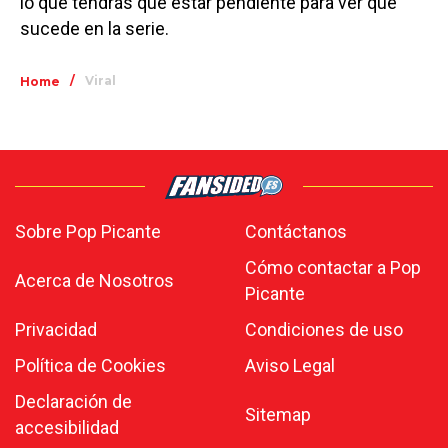
lo que tendrás que estar pendiente para ver qué
sucede en la serie.
/
Viral
Home
Sobre Pop Picante
Contáctanos
Cómo contactar a Pop
Acerca de Nosotros
Picante
Privacidad
Condiciones de uso
Política de Cookies
Aviso Legal
Declaración de
Sitemap
accesibilidad