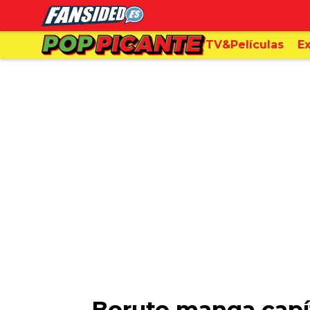
TV&Películas
Ex
Boruto manga capít