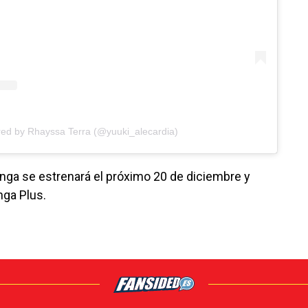
red by Rhayssa Terra (@yuuki_alecardia)
anga se estrenará el próximo 20 de diciembre y
nga Plus.