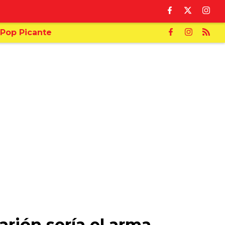
Pop Picante
arión sería el arma