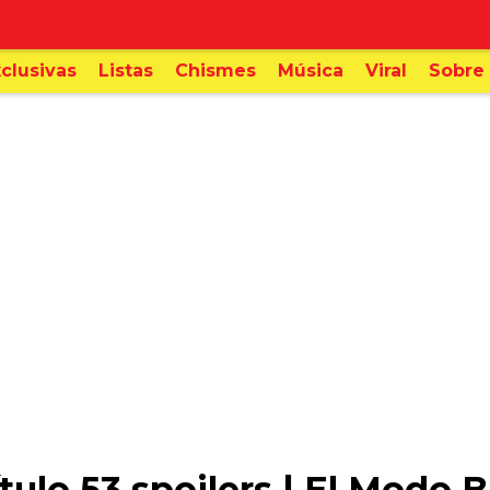
clusivas
Listas
Chismes
Música
Viral
Sobre 
ulo 53 spoilers | El Modo B