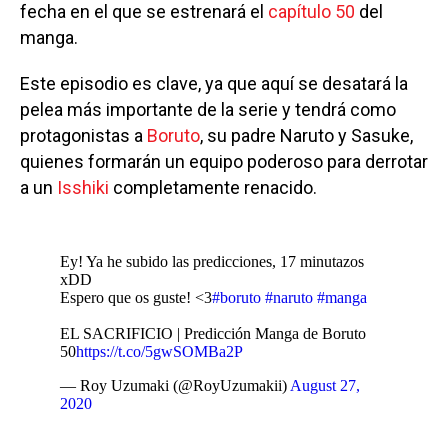
fecha en el que se estrenará el
capítulo 50
del
manga.
Este episodio es clave, ya que aquí se desatará la
pelea más importante de la serie y tendrá como
protagonistas a
Boruto
, su padre Naruto y Sasuke,
quienes formarán un equipo poderoso para derrotar
a un
Isshiki
completamente renacido.
Ey! Ya he subido las predicciones, 17 minutazos
xDD
Espero que os guste! <3
#boruto
#naruto
#manga
EL SACRIFICIO | Predicción Manga de Boruto
50
https://t.co/5gwSOMBa2P
— Roy Uzumaki (@RoyUzumakii)
August 27,
2020