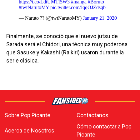
https://t.co/LdtUMTf5W3
#manga
#Boruto
#twtNarutoMY
pic.twitter.com/JqqOJZdsqb
— Naruto ?? (@twtNarutoMY)
January 21, 2020
Finalmente, se conoció que el nuevo jutsu de
Sarada será el Chidori, una técnica muy poderosa
que Sasuke y Kakashi (Raikiri) usaron durante la
serie clásica.
Sobre Pop Picante
Contáctanos
Cómo contactar a Pop
Acerca de Nosotros
Picante