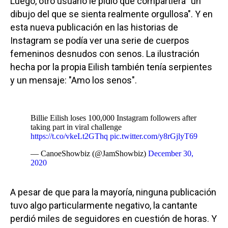
Luego, otro usuario le pidió que compartiera "un
dibujo del que se sienta realmente orgullosa". Y en
esta nueva publicación en las historias de
Instagram se podía ver una serie de cuerpos
femeninos desnudos con senos. La ilustración
hecha por la propia Eilish también tenía serpientes
y un mensaje: "Amo los senos".
Billie Eilish loses 100,000 Instagram followers after
taking part in viral challenge
https://t.co/vkeLt2GThq
pic.twitter.com/y8rGjlyT69
— CanoeShowbiz (@JamShowbiz)
December 30,
2020
A pesar de que para la mayoría, ninguna publicación
tuvo algo particularmente negativo, la cantante
perdió miles de seguidores en cuestión de horas. Y