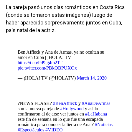
La pareja pasó unos días románticos en Costa Rica
(donde se tomaron estas imágenes) luego de
haber aparecido sorpresivamente juntos en Cuba,
país natal de la actriz.
Ben Affleck y Ana de Armas, ya no ocultan su
amor en Cuba | ¡HOLA! TV
https://t.co/Pd9jg4m21T
pic.twitter.com/PBkQBPUXOx
— ¡HOLA! TV (@HOLATV)
March 14, 2020
?NEWS FLASH?
#BenAffleck
y
#AnaDeArmas
son la nueva pareja de
#Hollywood
y así lo
confirmaron al dejarse ver juntos en
#LaHabana
este fin de semana en lo que fue una escapada
romántica para conocer la tierra de Ana ?
#Noticias
#Espectáculos
#VIDEO