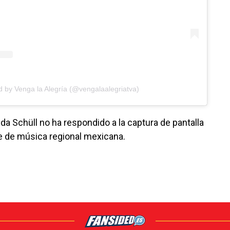
d by Venga la Alegría (@vengalaalegriatva)
a Schüll no ha respondido a la captura de pantalla
te de música regional mexicana.