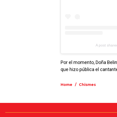
A post share
Por el momento, Doña Belind
que hizo pública el cantan
Home
/
Chismes