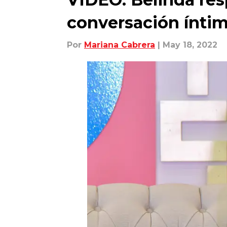
conversación ínti
Por
Mariana Cabrera
| May 18, 2022