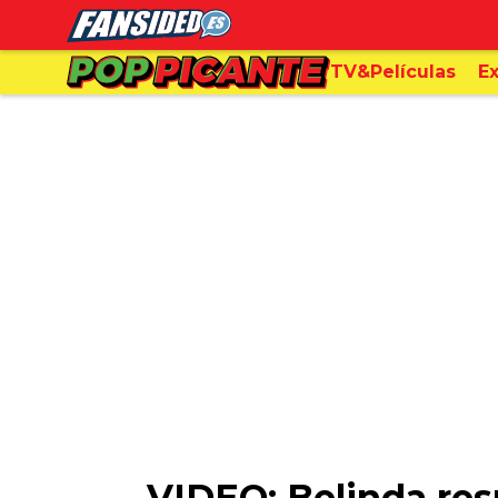
TV&Películas
Ex
VIDEO: Belinda res