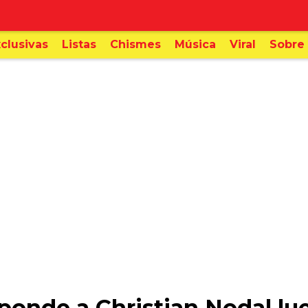
clusivas
Listas
Chismes
Música
Viral
Sobre 
ponde a Christian Nodal lue