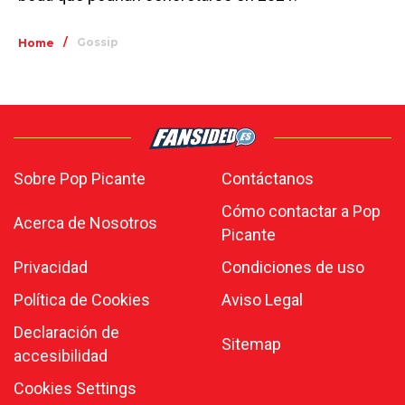
/
Gossip
Home
Sobre Pop Picante
Contáctanos
Cómo contactar a Pop
Acerca de Nosotros
Picante
Privacidad
Condiciones de uso
Política de Cookies
Aviso Legal
Declaración de
Sitemap
accesibilidad
Cookies Settings