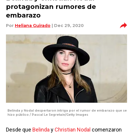
protagonizan rumores de
embarazo
Por
Heliana Guirado
| Dec 29, 2020
Belinda y Nodal despertaron intriga por el rumor de embarazo que se
hizo público / Pascal Le Segretain/Getty Images
Desde que
Belinda
y
Christian Nodal
comenzaron