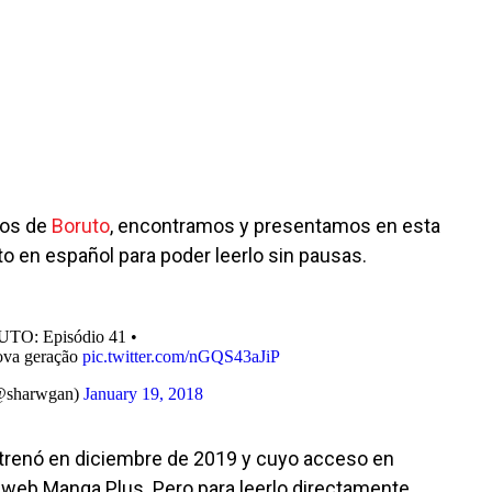
cos de
Boruto
, encontramos y presentamos en esta
 en español para poder leerlo sin pausas.
TO: Episódio 41 •
ova geração
pic.twitter.com/nGQS43aJiP
(@sharwgan)
January 19, 2018
estrenó en diciembre de 2019 y cuyo acceso en
 web Manga Plus. Pero para leerlo directamente