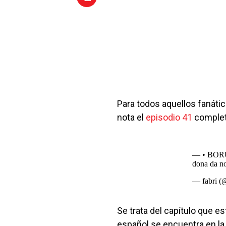
Para todos aquellos fanáti
nota el
episodio 41
completo
— • BORU
dona da n
— fabri 
Se trata del capítulo que 
español se encuentra en la