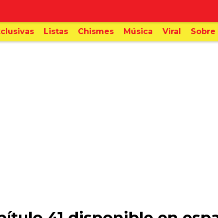
clusivas
Listas
Chismes
Música
Viral
Sobre 
ítulo 41 disponible en esp