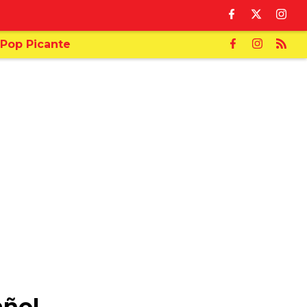
Pop Picante
añol