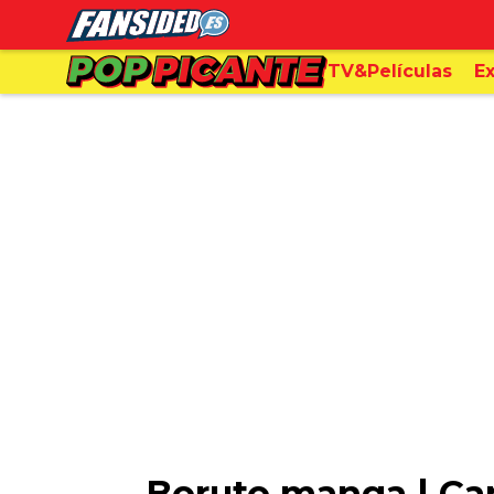
TV&Películas
Ex
Boruto manga | Cap