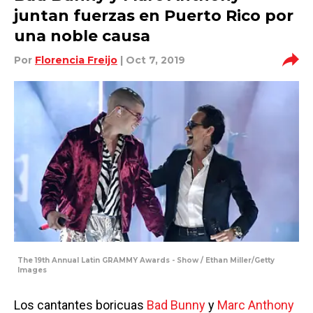
juntan fuerzas en Puerto Rico por
una noble causa
Por
Florencia Freijo
| Oct 7, 2019
The 19th Annual Latin GRAMMY Awards - Show / Ethan Miller/Getty
Images
Los cantantes boricuas
Bad Bunny
y
Marc Anthony