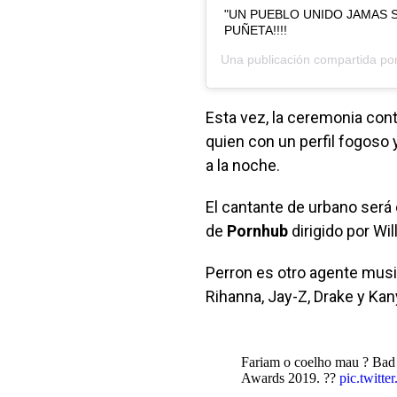
"UN PUEBLO UNIDO JAMAS 
PUÑETA!!!!
Una publicación compartida po
Esta vez, la ceremonia co
quien con un perfil fogoso
a la noche.
El cantante de urbano será
de
Pornhub
dirigido por Wil
Perron es otro agente musi
Rihanna, Jay-Z, Drake y Ka
Fariam o coelho mau ? Bad
Awards 2019. ??
pic.twit