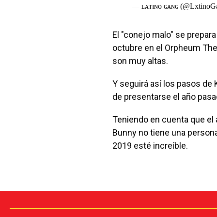
— ʟᴀᴛɪɴᴏ ɢᴀɴɢ (@LxtinoG
El "conejo malo" se prepara
octubre en el Orpheum Thea
son muy altas.
Y seguirá así los pasos de
de presentarse el año pasa
Teniendo en cuenta que el 
Bunny no tiene una persona
2019 esté increíble.