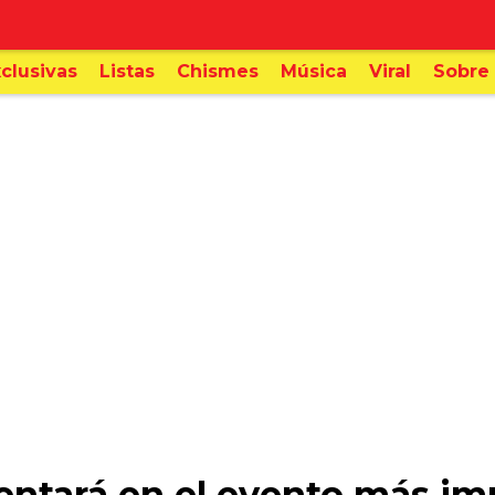
clusivas
Listas
Chismes
Música
Viral
Sobre 
ntará en el evento más imp