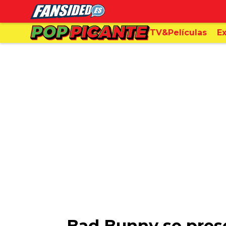
TV&Películas
Ex
Bad Bunny se prese