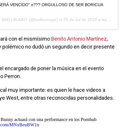
SERÁ VENCIDO" ✊??? ORGULLOSO DE SER BORICUA
r
BAD | BUNNY
(@badbunnypr) el
25 de Jul de 2019 a las 9:42 PDT
ntará con el mismísimo
Benito Antonio Martínez
,
 y polémico no dudó un segundo en decir presente
 el encargado de poner la música en el evento
lo Perron.
cal muy importante: es quien le hace videos a
nye West, entre otras reconocidas personalidades.
 Bunny actuará con una performance en los Pornhub
ter.com/MNxBeuBW1n