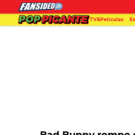
TV&Películas
Ex
Bad Bunny rompe el