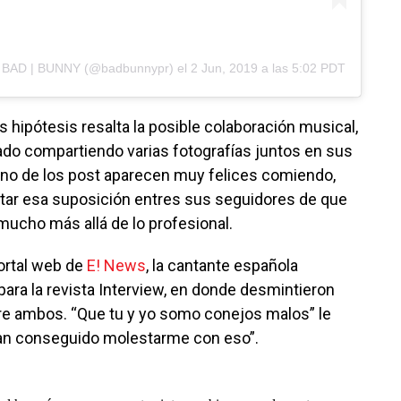
e
BAD | BUNNY
(@badbunnypr) el
2 Jun, 2019 a las 5:02 PDT
s hipótesis resalta la posible colaboración musical,
do compartiendo varias fotografías juntos en sus
uno de los post aparecen muy felices comiendo,
tar esa suposición entres sus seguidores de que
mucho más allá de lo profesional.
portal web de
E! News
, la cantante española
para la revista Interview, en donde desmintieron
re ambos. “Que tu y yo somo conejos malos” le
han conseguido molestarme con eso”.