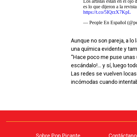
Los artistas están en el ojo
es lo que dijeron a la revist
https://t.co/5IQrzX7KpL
— People En Español (@pe
Aunque no son pareja, a lo 
una química evidente y tam
“Hace poco me puse unas uñ
escándalo!... y sí, luego to
Las redes se vuelven loca
incómodas cuando intentaba
Sobre Pop Picante
Contáctano