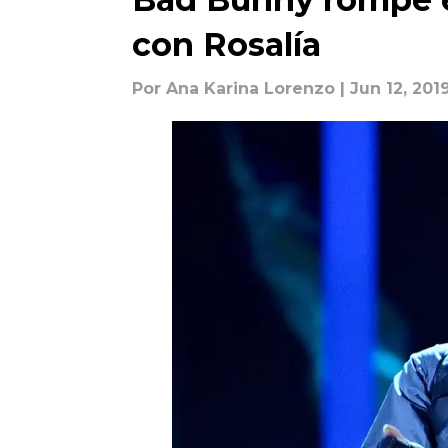
con Rosalía
Por
Ana Karina Lorenzo
| Jun 12, 201