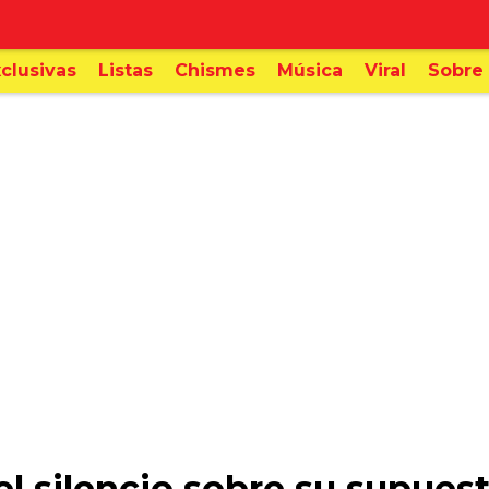
clusivas
Listas
Chismes
Música
Viral
Sobre 
 silencio sobre su supues