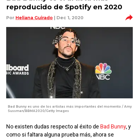
reproducido de Spotify en 2020
Por
Heliana Guirado
| Dec 1, 2020
Bad Bunny es uno de los artistas más importantes del momento / Amy
Sussman/BBMA2020/Getty Images
No existen dudas respecto al éxito de
Bad Bunny
, y
como si faltara alguna prueba más, ahora se