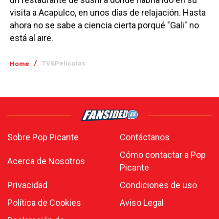
visita a Acapulco, en unos días de relajación. Hasta
ahora no se sabe a ciencia cierta porqué "Gali" no
está al aire.
/
TV&Películas
Home
Sobre Pop Picante
Contáctanos
Cómo contactar a Pop
Acerca de Nosotros
Picante
Privacidad
Condiciones de uso
Política de Cookies
Aviso Legal