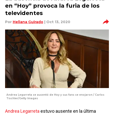
en “Hoy” provoca la furia de los
televidentes
Por
Heliana Guirado
| Oct 13, 2020
Andrea Legarreta se ausentó de Hoy y sus fans se enojaron / Carlos
Tischler/Getty Images
Andrea Legarreta
estuvo ausente en la última