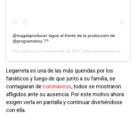
@magdaproducer sigue al frente de la producción de
@programahoy ??
Una publicación compartida de
HOY
(@programahoy) el
9 Oct, 
Legarreta es una de las más queridas por los
fanáticos y luego de que junto a su familia, se
contagiaran de
coronavirus
, todos se mostraron
afligidos ante su ausencia. Por este motivo ahora
exigen verla en pantalla y continuar divirtiéndose
con ella.