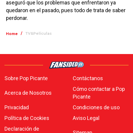
aseguró que los problemas que enfrentaron ya
quedaron en el pasado, pues todo de trata de saber
perdonar.
/
TV&Películas
Home
Sobre Pop Picante
Contáctanos
Cómo contactar a Pop
Acerca de Nosotros
Picante
Privacidad
Condiciones de uso
Política de Cookies
Aviso Legal
Declaración de
Sitemap