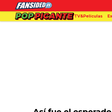
TV&Películas
Ex
Así fue el esperad