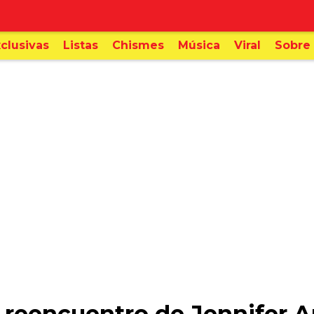
clusivas
Listas
Chismes
Música
Viral
Sobre 
o reencuentro de Jennifer A