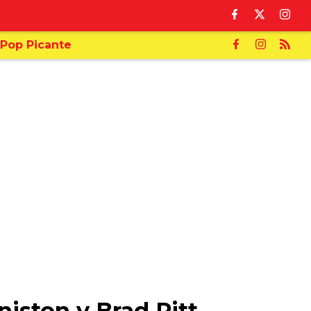
Pop Picante
niston y Brad Pitt