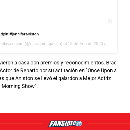
pitt #jenniferaniston
r
elaviso.com
(@elavisomagazine) el
19 de Ene de 2020 a las 9:14 PST
olvieron a casa con premios y reconocimientos. Brad
r Actor de Reparto por su actuación en "Once Upon a
s que Aniston se llevó el galardón a Mejor Actriz
e Morning Show".