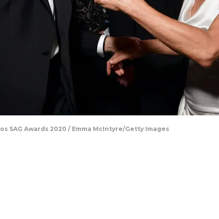
n los SAG Awards 2020 / Emma McIntyre/Getty Images