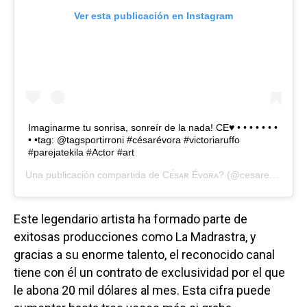
Ver esta publicación en Instagram
Imaginarme tu sonrisa, sonreír de la nada! CE♥ • • • • • • •
• •tag: @tagsportirroni #césarévora #victoriaruffo
#parejatekila #Actor #art
Una publicación compartida de
Cᴇ́sᴀʀ Éᴠᴏʀᴀ?
(@cesarevorapics) el
Este legendario artista ha formado parte de
exitosas producciones como La Madrastra, y
gracias a su enorme talento, el reconocido canal
tiene con él un contrato de exclusividad por el que
le abona 20 mil dólares al mes. Esta cifra puede