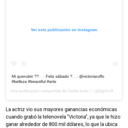
Ver esta publicación en Instagram
Mi querubin ??. . . Feliz sábado ?. . . @victoriaruffo
#belleza #beautiful #arte
Una publicación compartida de
Cielito lindo ✨
(@lightruffo) el
26
La actriz vio sus mayores ganancias económicas
cuando grabó la telenovela "Victoria", ya que le hizo
ganar alrededor de 800 mil dólares, lo que la ubica