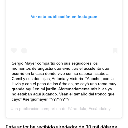
Ver esta publicación en Instagram
Sergio Mayer compartió con sus seguidores los
momentos de angustia que vivió tras el accidente que
ocurrió en la casa donde vive con su esposa Issabela
Camil y sus dos hijas, Antonia y Victoria. “Anoche, con la
lluvia y con el peso de los árboles, se cayó una rama muy
grande aquí en mi jardín. Afortunadamente mis hijas ya
no estaban aquí jugando. Vean el tamaño del tronco que
cayó” #sergiomayer ?????????
Una publicación compartida de
Fárandula, Escándalo y Fama
(@
Este actor ha recibido alrededor de 30 mil dólares