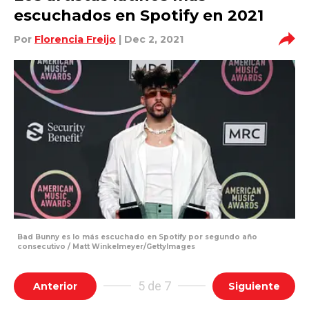
escuchados en Spotify en 2021
Por
Florencia Freijo
| Dec 2, 2021
Bad Bunny es lo más escuchado en Spotify por segundo año
consecutivo / Matt Winkelmeyer/GettyImages
5 de 7
Anterior
Siguiente