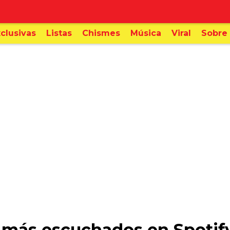
clusivas
Listas
Chismes
Música
Viral
Sobre 
os más escuchados en Spotif