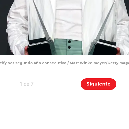
tify por segundo año consecutivo / Matt Winkelmeyer/GettyImag
1 de 7
Siguiente