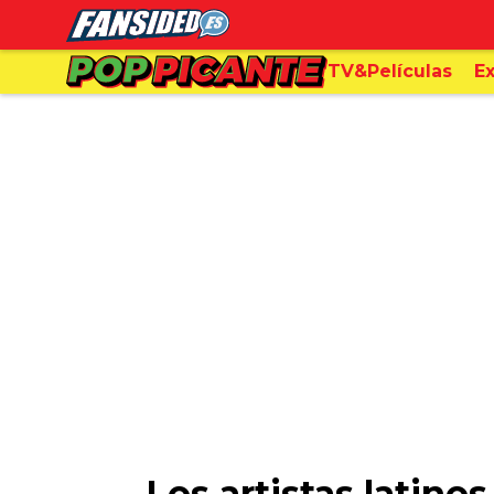
TV&Películas
Ex
Los artistas latin