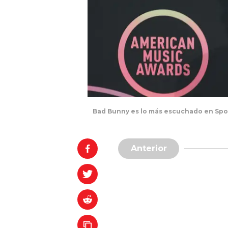
Bad Bunny es lo más escuchado en Spo
Anterior