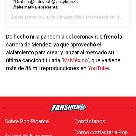
#Grafico @catcybul @vickylopeztv
@alternativarepresenta
A post shared by
Lucía Méndez
(@luciamendezof) on
Oct 28, 2020 at 6:01pm PDT
De hecho ni la pandemia del coronavirus frenó la
carrera de Méndez, ya que aprovechó el
aislamiento para crear y lanzar al mercado su
última canción titulada
"Mi México"
, que ya tiene
más de 86 mil reproducciones en
YouTube
.
Sobre Pop Picante
Contáctanos
Cómo contactar a Pop