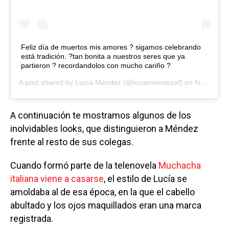
Feliz día de muertos mis amores ? sigamos celebrando
está tradición. ?tan bonita a nuestros seres que ya
partieron ? recordandolos con mucho cariño ?
A post shared by
Lucía Méndez
(@luciamendezof) on
Nov 1, 2020 at 8:49am PST
A continuación te mostramos algunos de los
inolvidables looks, que distinguieron a Méndez
frente al resto de sus colegas.
Cuando formó parte de la telenovela
Muchacha
italiana viene a casarse
, el estilo de Lucía se
amoldaba al de esa época, en la que el cabello
abultado y los ojos maquillados eran una marca
registrada.