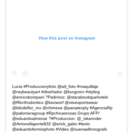
View this post on Instagram
Lucia #Produccionyfoto @wil_foto #maquillaje
@reybeautyart #diseñador @burgomx #styling
@enricobompani ?Padrinos: @staraboutiquehotels
@Rlorthodontics @keoworf @viivesportswear
@kilodeflor_mx @chimesa @panatexpty #AgenciaRp
@palomeragroup #Rpchicasrosas Grupo AFP/
@eduardoalmenar ?#Produccion: @_iskannder
@Antonellaportelli32 @erick_gabo #texto
@eduardoferminphoto #Video @suenaelfonografo