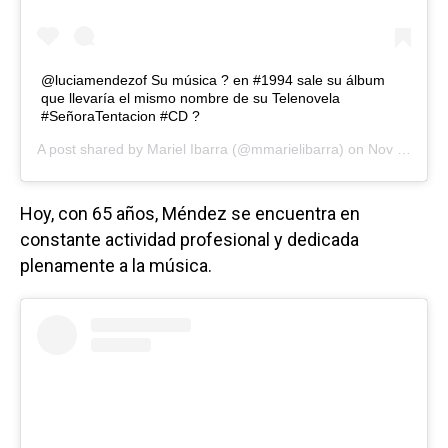
@luciamendezof Su música ? en #1994 sale su álbum
que llevaría el mismo nombre de su Telenovela
#SeñoraTentacion #CD ?
A post shared by
Mariel Ibarra
(@mmarielibarra) on
Nov 12, 2018 at 6:05pm PST
Hoy, con 65 años, Méndez se encuentra en
constante actividad profesional y dedicada
plenamente a la música.