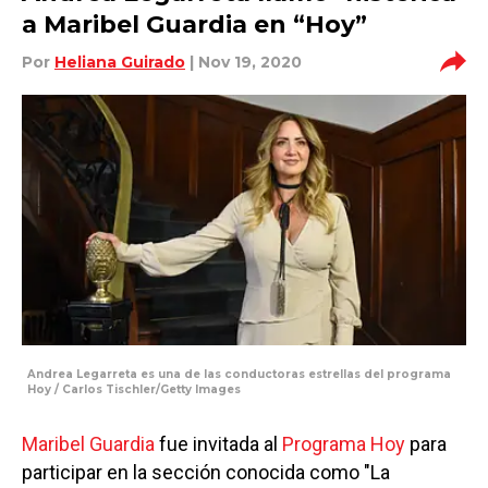
a Maribel Guardia en “Hoy”
Por
Heliana Guirado
| Nov 19, 2020
Andrea Legarreta es una de las conductoras estrellas del programa
Hoy / Carlos Tischler/Getty Images
Maribel Guardia
fue invitada al
Programa Hoy
para
participar en la sección conocida como "La