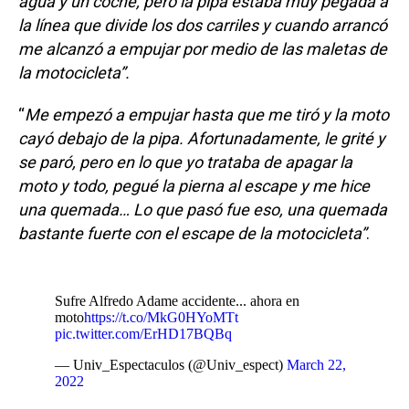
agua y un coche, pero la pipa estaba muy pegada a
la línea que divide los dos carriles y cuando arrancó
me alcanzó a empujar por medio de las maletas de
la motocicleta”.
“
Me empezó a empujar hasta que me tiró y la moto
cayó debajo de la pipa. Afortunadamente, le grité y
se paró, pero en lo que yo trataba de apagar la
moto y todo, pegué la pierna al escape y me hice
una quemada… Lo que pasó fue eso, una quemada
bastante fuerte con el escape de la motocicleta”
.
Sufre Alfredo Adame accidente... ahora en
moto
https://t.co/MkG0HYoMTt
pic.twitter.com/ErHD17BQBq
— Univ_Espectaculos (@Univ_espect)
March 22,
2022