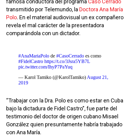
famosa conductora del programa
Caso Cerrado
transmitido por Telemundo, la
Doctora Ana María
Polo
. En el material audiovisual un ex compañero
revela el mal carácter de la presentadora
comparándola con un dictador.
#AnaMariaPolo
de
#CasoCerrado
es como
#FidelCastro
https://t.co/3Jsra5YB7L
pic.twitter.com/IhyP7PaYuq
— Karol Tamiko (@KarolTamiko)
August 21,
2019
“Trabajar con la Dra. Polo es como estar en Cuba
bajo la dictadura de Fidel Castro”, fue parte del
testimonio del doctor de origen cubano Misael
González quien presuntamente habría trabajado
con Ana María.