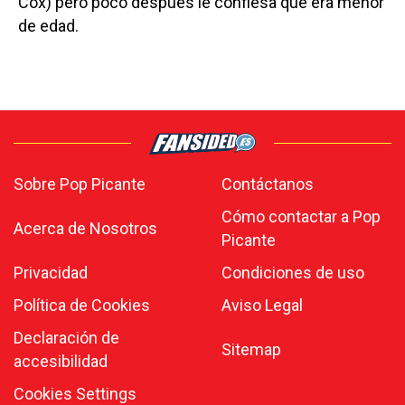
Cox) pero poco después le confiesa que era menor
de edad.
Sobre Pop Picante
Contáctanos
Cómo contactar a Pop
Acerca de Nosotros
Picante
Privacidad
Condiciones de uso
Política de Cookies
Aviso Legal
Declaración de
Sitemap
accesibilidad
Cookies Settings