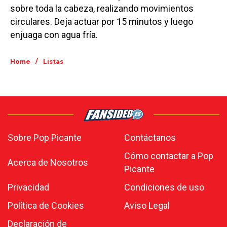
sobre toda la cabeza, realizando movimientos
circulares. Deja actuar por 15 minutos y luego
enjuaga con agua fría.
/
Home
Listas
Sobre Pop Picante
Contáctanos
Cómo contactar a Pop
Acerca de Nosotros
Picante
Privacidad
Condiciones de uso
Política de Cookies
Aviso Legal
Declaración de