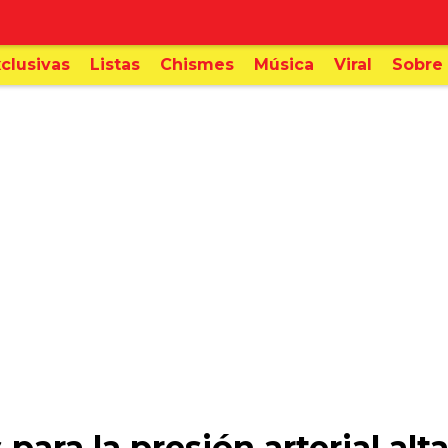
clusivas
Listas
Chismes
Música
Viral
Sobre 
para la presión arterial alt