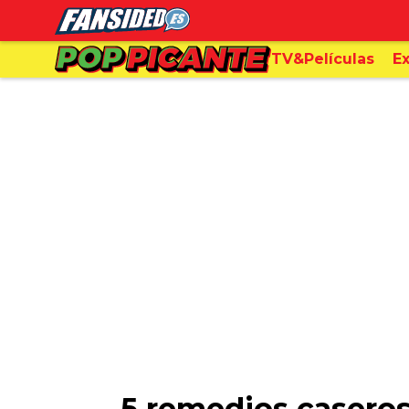
TV&Películas
Ex
5 remedios caseros 