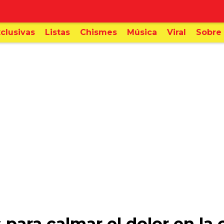
clusivas
Listas
Chismes
Música
Viral
Sobre 
para calmar el dolor en la c