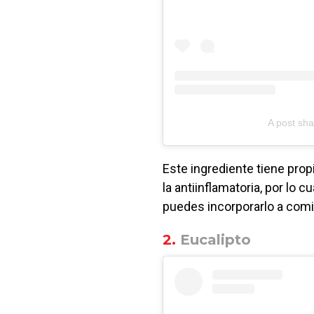
A post sh
Este ingrediente tiene pro
la antiinflamatoria, por lo c
puedes incorporarlo a comid
2.
Eucalipto