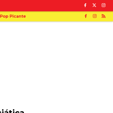
Pop Picante
iática