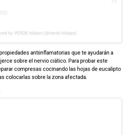
ared by VERDE follajes (@verde.follajes)
propiedades antiinflamatorias que te ayudarán a
jerce sobre el nervio ciático. Para probar este
parar compresas cocinando las hojas de eucalipto
as colocarlas sobre la zona afectada.
a