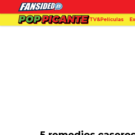
TV&Películas
Ex
5 remedios caseros 