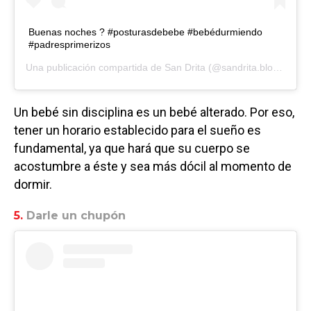
Buenas noches ? #posturasdebebe #bebédurmiendo
#padresprimerizos
Una publicación compartida de
San Drita
(@sandrita.blog) el
21 
Un bebé sin disciplina es un bebé alterado. Por eso,
tener un horario establecido para el sueño es
fundamental, ya que hará que su cuerpo se
acostumbre a éste y sea más dócil al momento de
dormir.
5.
Darle un chupón