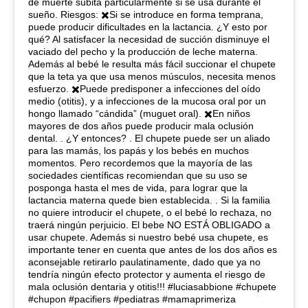
de muerte súbita particularmente si se usa durante el
sueño. Riesgos: ✖️Si se introduce en forma temprana,
puede producir dificultades en la lactancia. ¿Y esto por
qué? Al satisfacer la necesidad de succión disminuye el
vaciado del pecho y la producción de leche materna.
Además al bebé le resulta más fácil succionar el chupete
que la teta ya que usa menos músculos, necesita menos
esfuerzo. ✖️Puede predisponer a infecciones del oído
medio (otitis), y a infecciones de la mucosa oral por un
hongo llamado “cándida” (muguet oral). ✖️En niños
mayores de dos años puede producir mala oclusión
dental. . ¿Y entonces? . El chupete puede ser un aliado
para las mamás, los papás y los bebés en muchos
momentos. Pero recordemos que la mayoría de las
sociedades científicas recomiendan que su uso se
posponga hasta el mes de vida, para lograr que la
lactancia materna quede bien establecida. . Si la familia
no quiere introducir el chupete, o el bebé lo rechaza, no
traerá ningún perjuicio. El bebe NO ESTÁ OBLIGADO a
usar chupete. Además si nuestro bebé usa chupete, es
importante tener en cuenta que antes de los dos años es
aconsejable retirarlo paulatinamente, dado que ya no
tendría ningún efecto protector y aumenta el riesgo de
mala oclusión dentaria y otitis!!! #luciasabbione #chupete
#chupon #pacifiers #pediatras #mamaprimeriza