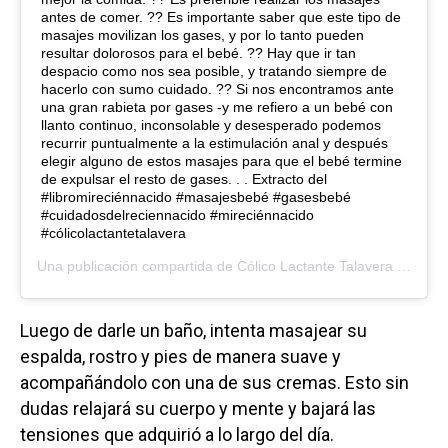
antes de comer. ?‍? Es importante saber que este tipo de
masajes movilizan los gases, y por lo tanto pueden
resultar dolorosos para el bebé. ?‍? Hay que ir tan
despacio como nos sea posible, y tratando siempre de
hacerlo con sumo cuidado. ?‍? Si nos encontramos ante
una gran rabieta por gases -y me refiero a un bebé con
llanto continuo, inconsolable y desesperado podemos
recurrir puntualmente a la estimulación anal y después
elegir alguno de estos masajes para que el bebé termine
de expulsar el resto de gases. . . Extracto del
#libromireciénnacido #masajesbebé #gasesbebé
#cuidadosdelreciennacido #mireciénnacido
#cólicolactantetalavera
Una publicación compartida de
Cólico Lactante Talavera
(@enfermeropedrocamacho) el
Luego de darle un baño, intenta masajear su
espalda, rostro y pies de manera suave y
acompañándolo con una de sus cremas. Esto sin
dudas relajará su cuerpo y mente y bajará las
tensiones que adquirió a lo largo del día.