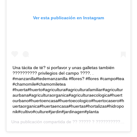
Ver esta publicación en Instagram
Una tácita de té? si porfavor y unas galletas también
?????????? privilegios del campo ????. .
#manzanilla#tedemanzanilla #flores? #flores #campo#tea
#chamomile#chamomiletea
#huerta#huerto#agricultura#agriculturafamiliar#agricultur
aurbana#agriculturaorganica#agriculturaecologica#huert
ourbano#huertoencasa#huertoecologico#huertocasero#h
uertaorganica#huertaencasa#huertas#hortalizas#hidropo
nik#cultivo#culture#jardin#jardinagen#planta
Una publicación compartida de
?? ????? ? ????????????
(@cam