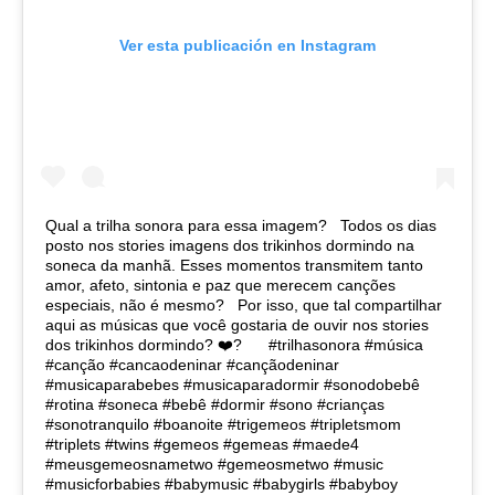
Ver esta publicación en Instagram
Qual a trilha sonora para essa imagem? ⁣ ⁣ Todos os dias
posto nos stories imagens dos trikinhos dormindo na
soneca da manhã. Esses momentos transmitem tanto
amor, afeto, sintonia e paz que merecem canções
especiais, não é mesmo? ⁣ ⁣ Por isso, que tal compartilhar
aqui as músicas que você gostaria de ouvir nos stories
dos trikinhos dormindo? ❤️? ⁣ ⁣ ⁣ ⁣ ⁣ #trilhasonora #música
#canção #cancaodeninar #cançãodeninar
#musicaparabebes #musicaparadormir #sonodobebê
#rotina #soneca #bebê #dormir #sono #crianças
#sonotranquilo #boanoite⁣⁣ #trigemeos #tripletsmom
#triplets #twins #gemeos #gemeas #maede4
#meusgemeosnametwo #gemeosmetwo⁣ #music
#musicforbabies #babymusic #babygirls #babyboy