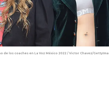
o de los coaches en La Voz México 2022 / Victor Chavez/GettyIm