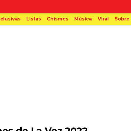
clusivas
Listas
Chismes
Música
Viral
Sobre 
hes de La Voz 2022