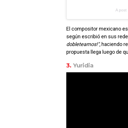
A post
El compositor mexicano es 
según escribió en sus rede
dobleteamos!"
, haciendo r
propuesta llega luego de qu
3.
Yuridia