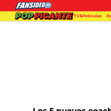
TV&Películas
Ex
Los 5 nuevos coac