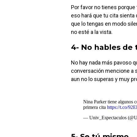
Por favor no tienes porque 
eso hará que tu cita sienta 
que lo tengas en modo silen
no esté a la vista.
4- No hables de 
No hay nada más pavoso qu
conversación mencione a su 
aun no lo superas y muy p
Nina Parker tiene algunos c
primera cita
https://t.co/9
— Univ_Espectaculos (@U
5- Se tú mismo