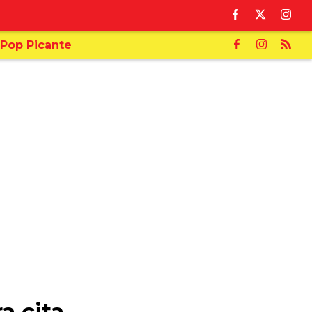
Pop Picante
a cita