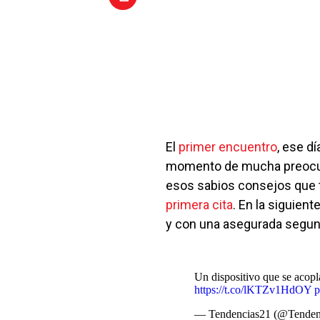
El
primer encuentro
, ese d
momento de mucha preocupa
esos sabios consejos que te
primera cita
. En la siguient
y con una asegurada segun
Un dispositivo que se acopla 
https://t.co/lKTZv1HdOY
p
— Tendencias21 (@Tenden