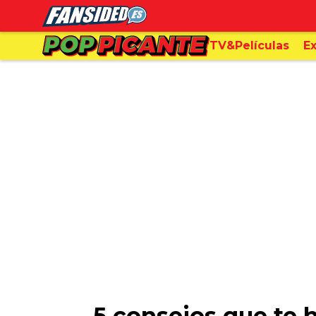
TV&Películas
Ex
5 consejos que te h