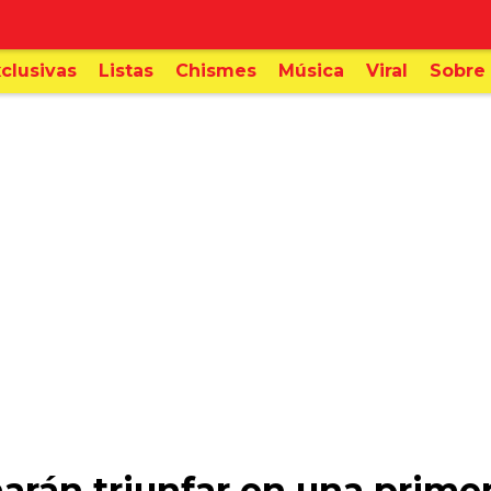
clusivas
Listas
Chismes
Música
Viral
Sobre 
arán triunfar en una primer